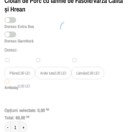
Ciolan de Porc cu Iahnie de Fasole/Varză Călită
și Hrean
Doresc Extra Sos
Doresc Garnitură
Doresc:
Pâine
2,00
LEI
Ardei Iute
2,00
LEI
Lămâie
2,00
LEI
2,00
LEI
Ambalaj
Opțiuni selectate:
0,00
lei
Total:
60,00
lei
Cantitate Ciolan de Porc cu Iahnie de Fasole/Varză Călită și Hrean