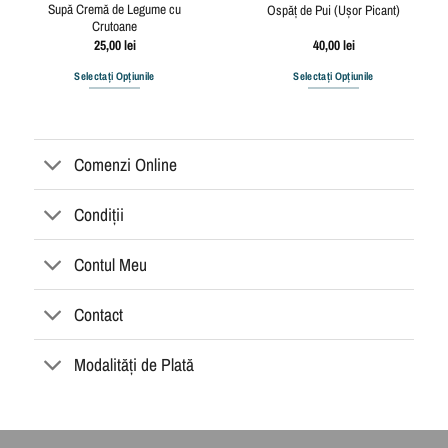
Supă Cremă de Legume cu
Ospăț de Pui (Ușor Picant)
Crutoane
25,00
lei
40,00
lei
Selectați Opțiunile
Selectați Opțiunile
Acest
produs
are
Comenzi Online
mai
multe
variații.
Condiții
Opțiunile
pot
Contul Meu
fi
alese
în
Contact
pagina
produsului.
Modalități de Plată