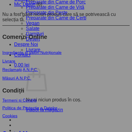
Preparate din Carne de Porc
Mic Dejun
(6)
Preparate din Carne de Vită
Preparate din Pește
Nu a fost găsit niciun produs care să se potrivească cu
Preparate din Carne de Cerb
selecția ta.
Vegan
Salate
Garnituri
Comenzi Online
Desert
Despre Noi
Livrare
Ingrediente și Valori Nutriționale
Contact
Livrare
0,00
lei
Reclamații
A.N.P.C.
Măsuri A.N.P.C.
Condiții
Nu ai niciun produs în coș.
Termeni și Condiții
Politica de Protecție a Datelor
Înapoi la magazin
Cookies