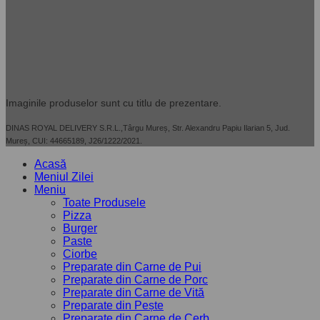
Imaginile produselor sunt cu titlu de prezentare.
DINAS ROYAL DELIVERY S.R.L.,Târgu Mureș, Str. Alexandru Papiu Ilarian 5, Jud.
Mureș, CUI: 44665189, J26/1222/2021.
Acasă
Meniul Zilei
Meniu
Toate Produsele
Pizza
Burger
Paste
Ciorbe
Preparate din Carne de Pui
Preparate din Carne de Porc
Preparate din Carne de Vită
Preparate din Pește
Preparate din Carne de Cerb