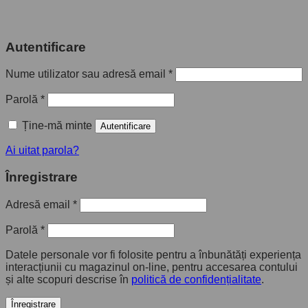
Autentificare
Nume utilizator sau adresă email
*
Parolă
*
Ține-mă minte
Autentificare
Ai uitat parola?
Înregistrare
Adresă email
*
Parolă
*
Datele personale vor fi folosite pentru a înbunătăți experiența
interacțiunii cu magazinul on-line, pentru accesarea contului
și alte scopuri descrise în
politică de confidențialitate
.
Înregistrare