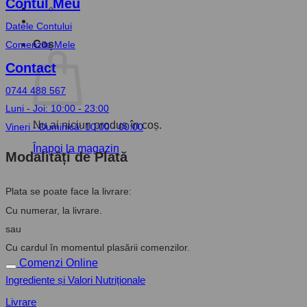
Contul Meu
Datele Contului
Coș
Comenzile Mele
Contact
0744 488 567
Luni - Joi: 10:00 - 23:00
Nu ai niciun produs în coș.
Vineri - Duminică: 10:00 - 00:00
Înapoi la magazin
Modalități de Plată
Plata se poate face la livrare:
Cu numerar, la livrare.
sau
Cu cardul în momentul plasării comenzilor.
Comenzi Online
Ingrediente și Valori Nutriționale
Livrare