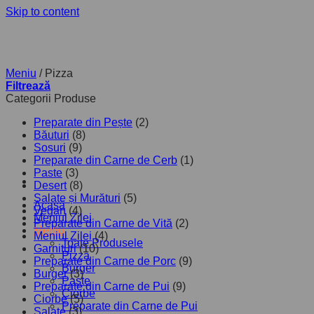
Skip to content
Meniu
/
Pizza
Filtrează
Categorii Produse
Preparate din Pește
(2)
Băuturi
(8)
Sosuri
(9)
Preparate din Carne de Cerb
(1)
Paste
(3)
Desert
(8)
Salate și Murături
(5)
Acasă
Vegan
(4)
Meniul Zilei
Preparate din Carne de Vită
(2)
Meniu
Meniul Zilei
(4)
Toate Produsele
Garnituri
(10)
Pizza
Preparate din Carne de Porc
(9)
Burger
Burger
(3)
Paste
Preparate din Carne de Pui
(9)
Ciorbe
Ciorbe
(5)
Preparate din Carne de Pui
Salate
(3)