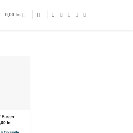
0,00
lei
f Burger
,00
lei
ți Opțiunile