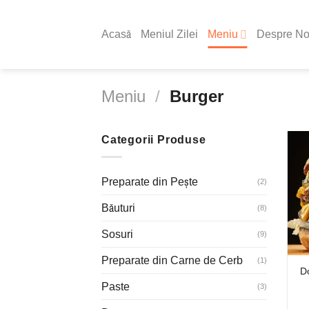
Skip
to
Acasă
Meniul Zilei
Meniu
Despre No
content
Meniu
/
Burger
Categorii Produse
Preparate din Pește
(2)
Băuturi
(8)
Sosuri
(9)
Preparate din Carne de Cerb
(1)
D
Paste
(3)