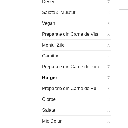
Desert
(8)
Salate și Murături
(5)
Vegan
(4)
Preparate din Carne de Vită
(2)
Meniul Zilei
(4)
Garnituri
(10)
Preparate din Carne de Porc
(9)
Burger
(3)
Preparate din Carne de Pui
(9)
Ciorbe
(5)
Salate
(3)
Mic Dejun
(6)