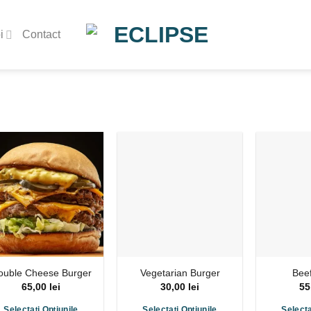
i
Contact
ouble Cheese Burger
Vegetarian Burger
Bee
65,00
lei
30,00
lei
55
Selectați Opțiunile
Selectați Opțiunile
Selecta