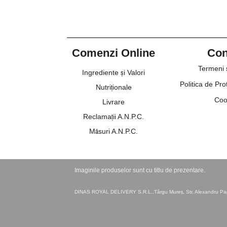
Comenzi Online
Cond
Termeni ș
Ingrediente și Valori
Politica de Pro
Nutriționale
Coo
Livrare
Reclamații
A.N.P.C.
Măsuri A.N.P.C.
Imaginile produselor sunt cu titlu de prezentare.
DINAS ROYAL DELIVERY S.R.L.,Târgu Mureș, Str. Alexandru Papi