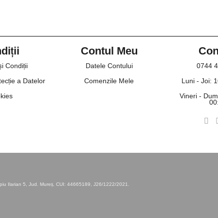
iții
Contul Meu
Con
i Condiții
Datele Contului
0744 4
tecție a Datelor
Comenzile Mele
Luni - Joi: 
kies
Vineri - Dumi
00
u Ilarian 5, Jud. Mureș, CUI: 44665189, J26/1222/2021.