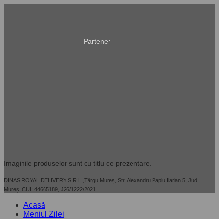
Partener
Imaginile produselor sunt cu titlu de prezentare.
DINAS ROYAL DELIVERY S.R.L.,Târgu Mureș, Str. Alexandru Papiu Ilarian 5, Jud.
Mureș, CUI: 44665189, J26/1222/2021.
Acasă
Meniul Zilei