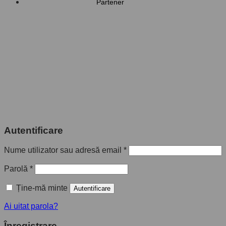
Partener
Autentificare
Nume utilizator sau adresă email
*
Parolă
*
Ține-mă minte
Autentificare
Ai uitat parola?
Înregistrare