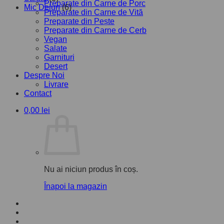
Preparate din Carne de Porc
Mic Dejun
(6)
Preparate din Carne de Vită
Preparate din Pește
Preparate din Carne de Cerb
Vegan
Salate
Garnituri
Desert
Despre Noi
Livrare
Contact
0,00
lei
Nu ai niciun produs în coș.
Înapoi la magazin