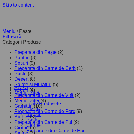
Skip to content
Meniu
/
Paste
Filtrează
Categorii Produse
Preparate din Pește
(2)
Băuturi
(8)
Sosuri
(9)
Preparate din Carne de Cerb
(1)
Paste
(3)
Desert
(8)
Salate și Murături
(5)
Acasă
Vegan
(4)
Meniul Zilei
Preparate din Carne de Vită
(2)
Meniu
Meniul Zilei
(4)
Toate Produsele
Garnituri
(10)
Pizza
Preparate din Carne de Porc
(9)
Burger
Burger
(3)
Paste
Preparate din Carne de Pui
(9)
Ciorbe
Ciorbe
(5)
Preparate din Carne de Pui
Salate
(3)