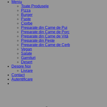
Meniu
Toate Produsele
Pizza
Burger
Paste
Ciorbe
Preparate din Carne de Pui
Preparate din Carne de Porc
Preparate din Carne de Vită
Preparate din Pește
Preparate din Carne de Cerb
Vegan
Salate
Garnituri
Desert
Despre Noi
Livrare
Contact
Autentificare