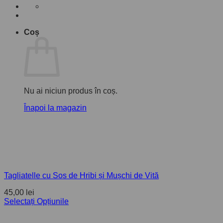
Coș
Nu ai niciun produs în coș.
Înapoi la magazin
Tagliatelle cu Sos de Hribi și Mușchi de Vită
45,00
lei
Selectați Opțiunile