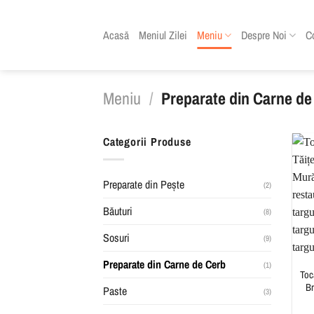
Skip
to
Acasă
Meniul Zilei
Meniu
Despre Noi
C
content
Meniu
/
Preparate din Carne de
Categorii Produse
Preparate din Pește
(2)
Băuturi
(8)
Sosuri
(9)
Preparate din Carne de Cerb
(1)
Toc
Br
Paste
(3)