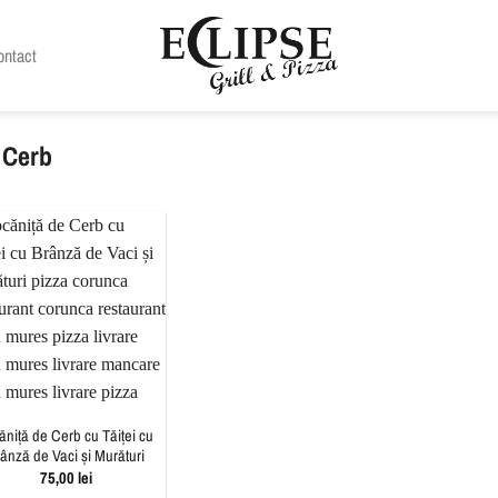
ontact
 Cerb
ăniță de Cerb cu Tăiței cu
ânză de Vaci și Murături
75,00
lei