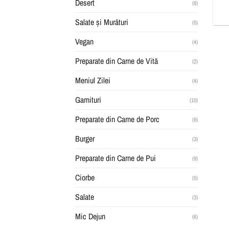
Desert
(8)
Salate și Murături
(5)
Vegan
(4)
Preparate din Carne de Vită
(2)
Meniul Zilei
(4)
Garnituri
(10)
Preparate din Carne de Porc
(9)
Burger
(3)
Preparate din Carne de Pui
(9)
Ciorbe
(5)
Salate
(3)
Mic Dejun
(6)