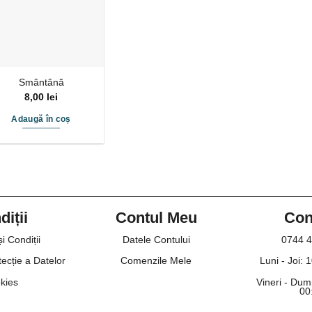
Smântână
8,00
lei
Adaugă în coș
iții
Contul Meu
Con
i Condiții
Datele Contului
0744 4
tecție a Datelor
Comenzile Mele
Luni - Joi: 
kies
Vineri - Dumi
00