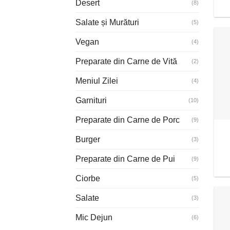
Desert
(8)
Salate și Murături
(5)
Vegan
(4)
Preparate din Carne de Vită
(2)
Meniul Zilei
(4)
Garnituri
(10)
Preparate din Carne de Porc
(9)
Burger
(3)
Preparate din Carne de Pui
(9)
Ciorbe
(5)
Salate
(3)
Mic Dejun
(6)