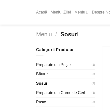
Skip
to
Acasă
Meniul Zilei
Meniu
Despre No
content
Meniu
/
Sosuri
Categorii Produse
Preparate din Pește
(2)
Băuturi
(8)
Sosuri
(9)
Preparate din Carne de Cerb
(1)
Paste
(3)