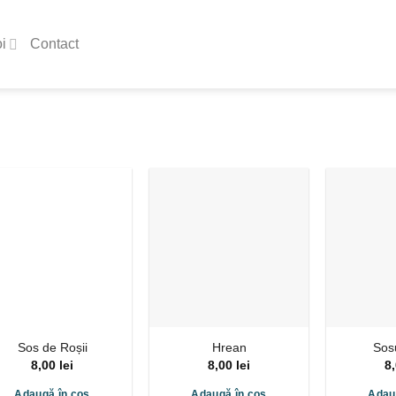
i
Contact
Sos de Roșii
Hrean
Sos
8,00
lei
8,00
lei
8
Adaugă în coș
Adaugă în coș
Adau