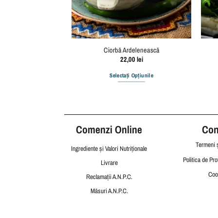
u Bacon și Cheddar
Ciorbă Ardelenească
,00
lei
22,00
lei
i Opțiunile
Selectați Opțiunile
Comenzi Online
Cond
Termeni ș
Ingrediente și Valori Nutriționale
Politica de Pro
Livrare
Coo
Reclamații
A.N.P.C.
Măsuri A.N.P.C.