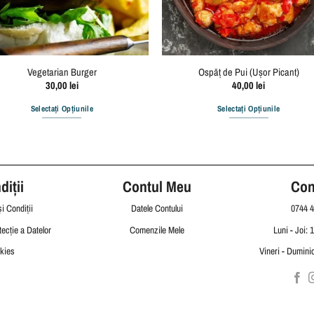
Vegetarian Burger
Ospăț de Pui (Ușor Picant)
30,00
lei
40,00
lei
Selectați Opțiunile
Selectați Opțiunile
Acest
produs
are
mai
iții
Contul Meu
Con
multe
variații.
i Condiții
Datele Contului
0744 4
Opțiunile
tecție a Datelor
Comenzile Mele
Luni - Joi: 
pot
kies
Vineri - Duminic
fi
alese
în
pagina