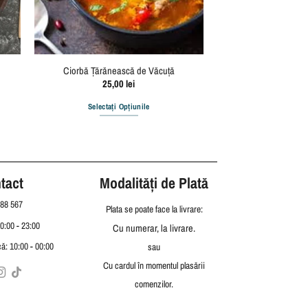
Ciorbă Țărănească de Văcuță
25,00
lei
Selectați Opțiunile
tact
Modalități de Plată
88 567
Plata se poate face la livrare:
10:00 - 23:00
Cu numerar, la livrare.
ă: 10:00 - 00:00
sau
Cu cardul în momentul plasării
comenzilor.