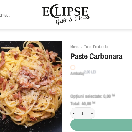
ontact
Meniu
/
Toate Produsele
Paste Carbonara
2,00
LEI
Ambalaj
Opțiuni selectate:
0,00
lei
Total:
40,00
lei
Cantitate Paste Carbonara