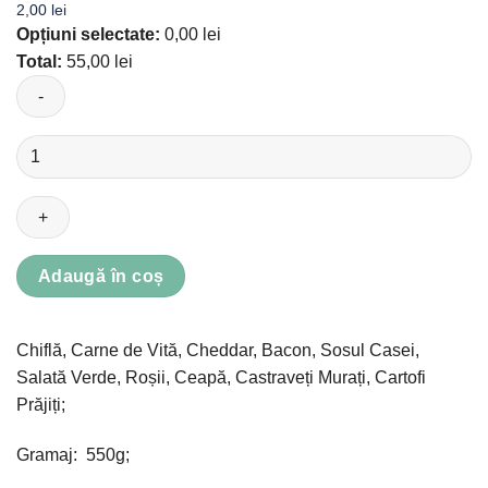
2,00
lei
Opțiuni selectate:
0,00
lei
Total:
55,00
lei
Cantitate
Beef
Burger
Adaugă în coș
Chiflă, Carne de Vită, Cheddar, Bacon, Sosul Casei,
Salată Verde, Roșii, Ceapă, Castraveți Murați, Cartofi
Prăjiți;
Gramaj: 550g;