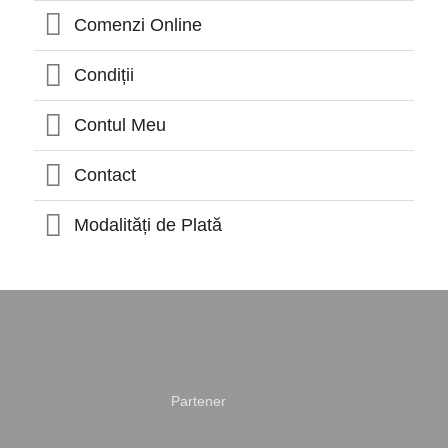
mai
Comenzi Online
multe
variații.
Opțiunile
Condiții
pot
fi
Contul Meu
alese
în
Contact
pagina
produsului.
Modalități de Plată
Partener