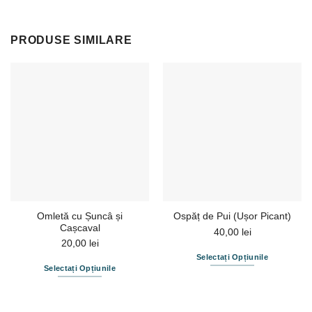
PRODUSE SIMILARE
Omletă cu Șuncâ și
Ospăț de Pui (Ușor Picant)
Cașcaval
40,00
lei
20,00
lei
Selectați Opțiunile
Selectați Opțiunile
Acest
produs
are