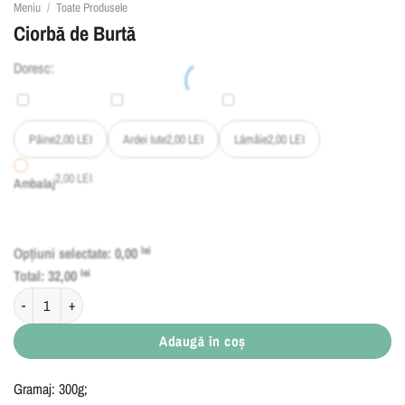
Meniu
/
Toate Produsele
Ciorbă de Burtă
Doresc:
Pâine
2,00
LEI
Ardei Iute
2,00
LEI
Lămâie
2,00
LEI
2,00
LEI
Ambalaj
Opțiuni selectate:
0,00
lei
Total:
32,00
lei
Cantitate Ciorbă de Burtă
Adaugă în coș
Gramaj: 300g;