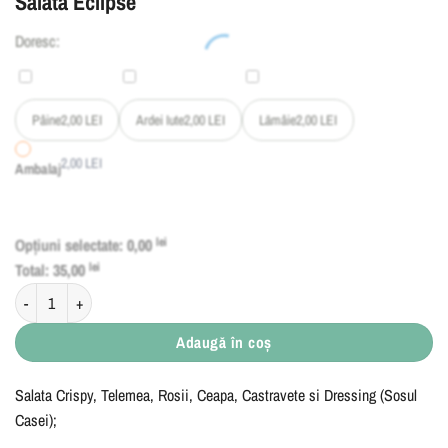
Salată Eclipse
Doresc:
Pâine
2,00
LEI
Ardei Iute
2,00
LEI
Lămâie
2,00
LEI
2,00
LEI
Ambalaj
Opțiuni selectate:
0,00
lei
Total:
35,00
lei
Cantitate Salată Eclipse
Adaugă în coș
Salata Crispy, Telemea, Rosii, Ceapa, Castravete si Dressing (Sosul
Casei);