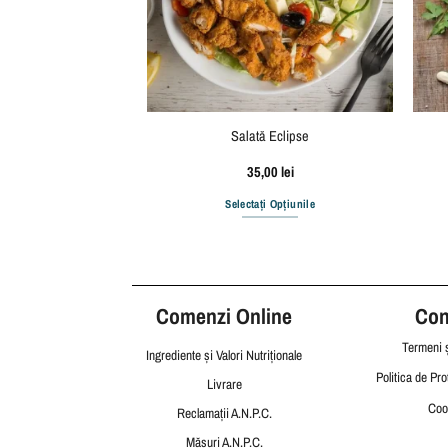
ncake
Salată Eclipse
,00
lei
35,00
lei
i Opțiunile
Selectați Opțiunile
Acest
produs
are
mai
Comenzi Online
Cond
multe
variații.
Termeni ș
Ingrediente și Valori Nutriționale
Opțiunile
Politica de Pro
Livrare
pot
Coo
Reclamații
A.N.P.C.
fi
alese
Măsuri A.N.P.C.