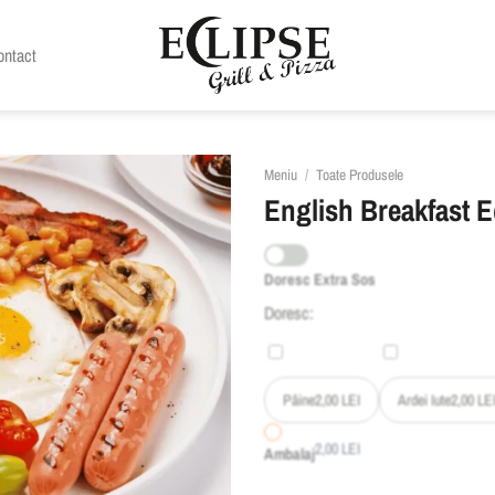
ontact
Meniu
/
Toate Produsele
English Breakfast E
Doresc Extra Sos
Doresc:
Pâine
2,00
LEI
Ardei Iute
2,00
LE
2,00
LEI
Ambalaj