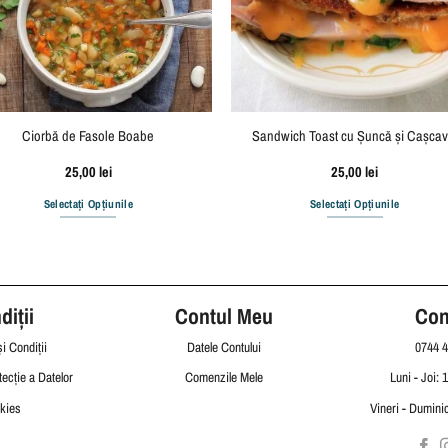
Ciorbă de Fasole Boabe
Sandwich Toast cu Șuncă și Cașcav
25,00
lei
25,00
lei
Selectați Opțiunile
Selectați Opțiunile
iții
Contul Meu
Con
i Condiții
Datele Contului
0744 4
tecție a Datelor
Comenzile Mele
Luni - Joi: 
kies
Vineri - Duminic