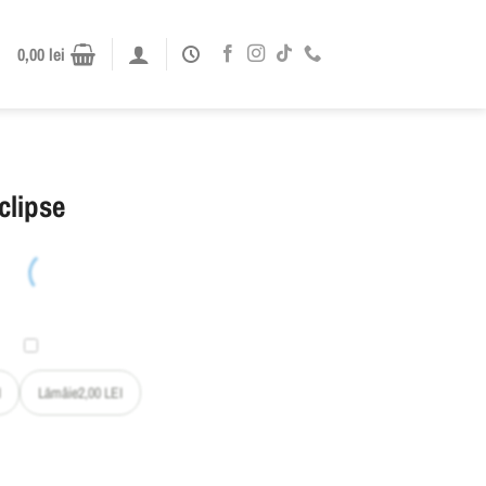
0,00
lei
clipse
I
Lămâie
2,00
LEI