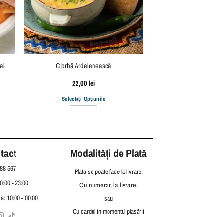
al
Ciorbă Ardelenească
22,00
lei
Selectați Opțiunile
tact
Modalități de Plată
88 567
Plata se poate face la livrare:
10:00 - 23:00
Cu numerar, la livrare.
ă: 10:00 - 00:00
sau
Cu cardul în momentul plasării