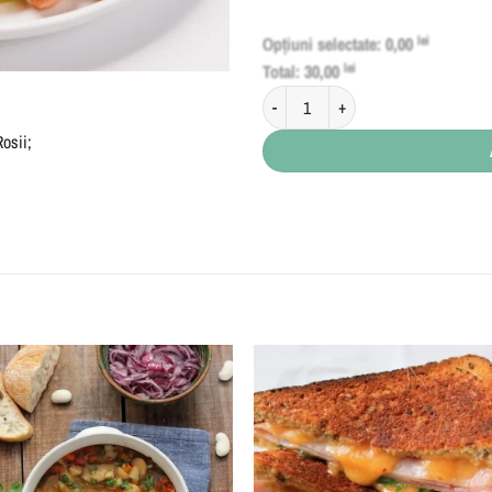
Opțiuni selectate:
0,00
lei
Total:
30,00
lei
Cantitate English Breakfast Eclipse
Rosii;