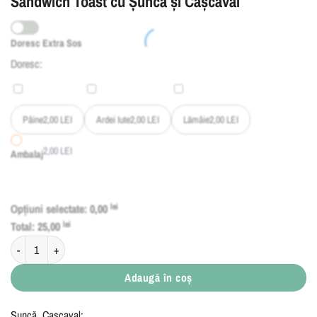
Sandwich Toast cu Șuncă și Cașcaval
Doresc Extra Sos
Doresc:
Pâine
2,00
LEI
Ardei Iute
2,00
LEI
Lămâie
2,00
LEI
2,00
LEI
Ambalaj
Opțiuni selectate:
0,00
lei
Total:
25,00
lei
Cantitate Sandwich Toast cu Șuncă și Cașcaval
Adaugă în coș
Șuncă, Cașcaval;