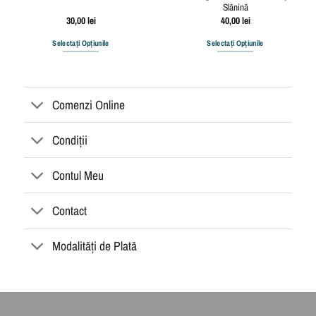
Slănină
30,00
lei
40,00
lei
Selectați Opțiunile
Selectați Opțiunile
Comenzi Online
Condiții
Contul Meu
Contact
Modalități de Plată