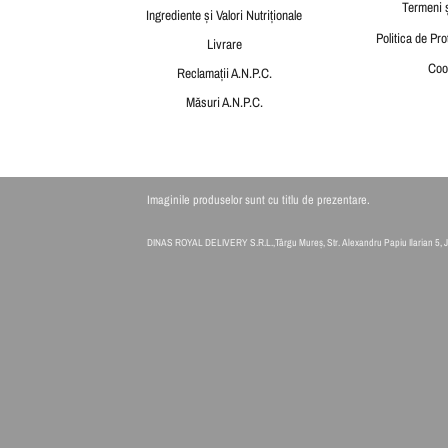
Termeni ș
Ingrediente și Valori Nutriționale
Politica de Pro
Livrare
Coo
Reclamații
A.N.P.C.
Măsuri A.N.P.C.
Imaginile produselor sunt cu titlu de prezentare.
DINAS ROYAL DELIVERY S.R.L.,Târgu Mureș, Str. Alexandru Papiu Ilarian 5, 