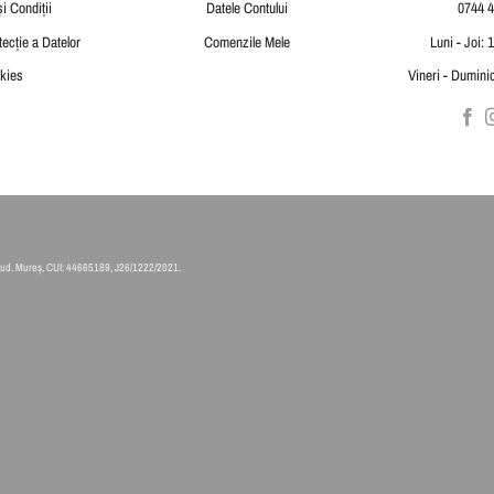
i Condiții
Datele Contului
0744 4
tecție a Datelor
Comenzile Mele
Luni - Joi: 
kies
Vineri - Duminic
Jud. Mureș, CUI: 44665189, J26/1222/2021.