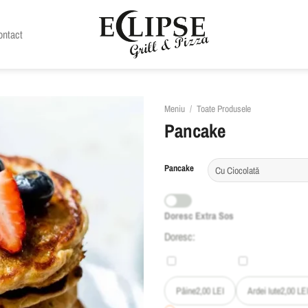
ontact
Meniu
/
Toate Produsele
Pancake
Pancake
Doresc Extra Sos
Doresc:
Pâine
2,00
LEI
Ardei Iute
2,00
LE