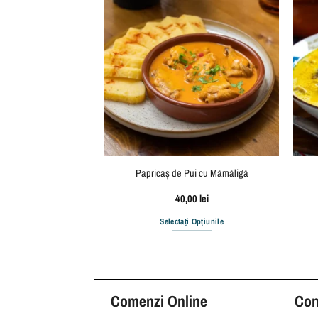
ă Caesar
Papricaș de Pui cu Mămăligă
,00
lei
40,00
lei
i Opțiunile
Selectați Opțiunile
Comenzi Online
Cond