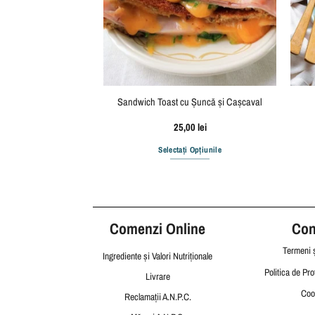
ească de Văcuță
Sandwich Toast cu Șuncă și Cașcaval
,00
lei
25,00
lei
i Opțiunile
Selectați Opțiunile
Comenzi Online
Cond
Termeni ș
Ingrediente și Valori Nutriționale
Politica de Pro
Livrare
Coo
Reclamații
A.N.P.C.