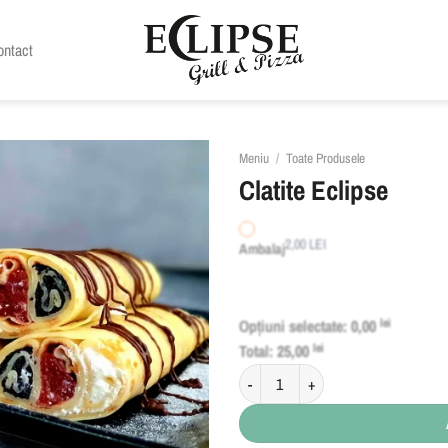
ontact
Meniu
/
Toate Produsele
Clatite Eclipse
2,00
LEI
Ambalaj
Opțiuni selectate:
0,00
lei
Total:
25,00
lei
Cantitate Clatite Eclipse