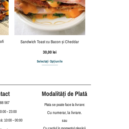
ofi
Sandwich Toast cu Bacon și Cheddar
30,00
lei
Selectați Opțiunile
tact
Modalități de Plată
88 567
Plata se poate face la livrare:
10:00 - 23:00
Cu numerar, la livrare.
ă: 10:00 - 00:00
sau
Cu cardul în momentul plasării