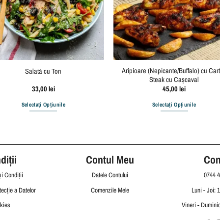
Aripioare (Nepicante/Buffalo) cu Cart
Salată cu Ton
Steak cu Cașcaval
33,00
lei
45,00
lei
Selectați Opțiunile
Selectați Opțiunile
iții
Contul Meu
Con
i Condiții
Datele Contului
0744 4
tecție a Datelor
Comenzile Mele
Luni - Joi: 
kies
Vineri - Duminic