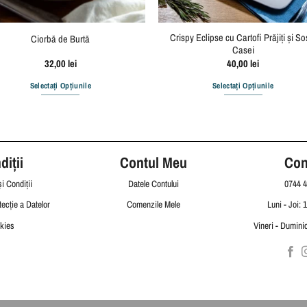
Crispy Eclipse cu Cartofi Prăjiți și So
Ciorbă de Burtă
Casei
32,00
lei
40,00
lei
Selectați Opțiunile
Selectați Opțiunile
iții
Contul Meu
Con
i Condiții
Datele Contului
0744 4
tecție a Datelor
Comenzile Mele
Luni - Joi: 
kies
Vineri - Duminic