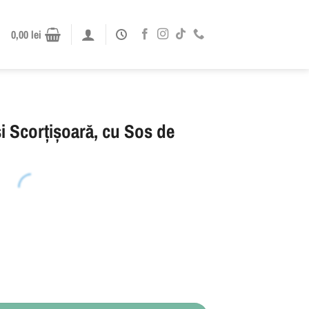
0,00
lei
 Scorțișoară, cu Sos de
ișoară, cu Sos de Caramel