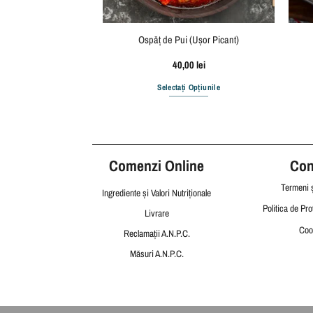
ă Caesar
Ospăț de Pui (Ușor Picant)
,00
lei
40,00
lei
i Opțiunile
Selectați Opțiunile
Acest
produs
are
mai
Comenzi Online
Cond
multe
variații.
Termeni ș
Ingrediente și Valori Nutriționale
Opțiunile
Politica de Pro
Livrare
pot
Coo
Reclamații
A.N.P.C.
fi
alese
Măsuri A.N.P.C.
în
pagina
produsului.