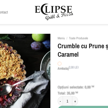
ontact
Meniu
/
Toate Produsele
Crumble cu Prune și
Caramel
2,00
LEI
Ambalaj
Opțiuni selectate:
0,00
lei
Total:
35,00
lei
Cantitate Crumble cu Prune și Scorț