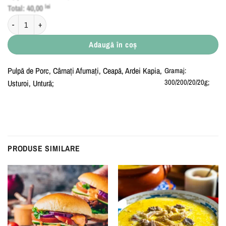
Total:
40,00
lei
Cantitate Tocăniță de Porc cu Mămăligă, Smântână și Brânză
Adaugă în coș
Pulpă de Porc, Cârnați Afumați, Ceapă, Ardei Kapia,
Gramaj:
300/200/20/20g;
Usturoi, Untură;
PRODUSE SIMILARE