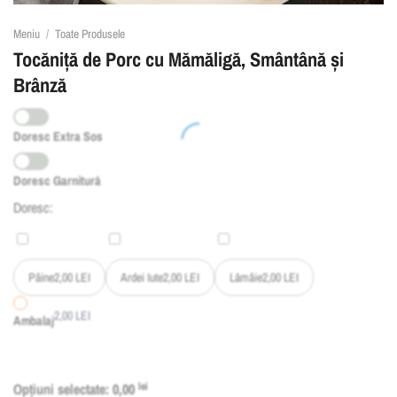
Meniu
/
Toate Produsele
Tocăniță de Porc cu Mămăligă, Smântână și
Brânză
Doresc Extra Sos
Doresc Garnitură
Doresc:
Pâine
2,00
LEI
Ardei Iute
2,00
LEI
Lămâie
2,00
LEI
2,00
LEI
Ambalaj
Opțiuni selectate:
0,00
lei