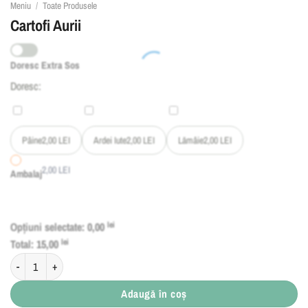
Meniu
/
Toate Produsele
Cartofi Aurii
Doresc Extra Sos
Doresc:
Pâine
2,00
LEI
Ardei Iute
2,00
LEI
Lămâie
2,00
LEI
2,00
LEI
Ambalaj
Opțiuni selectate:
0,00
lei
Total:
15,00
lei
Cantitate Cartofi Aurii
Adaugă în coș