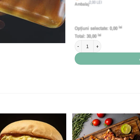
2,00
LEI
Ambalaj
Opțiuni selectate:
0,00
lei
Total:
30,00
lei
Cantitate Șnițel de Pui Vienez