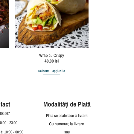
e
Wrap cu Crispy
40,00
lei
Selectați Opțiunile
tact
Modalități de Plată
88 567
Plata se poate face la livrare:
10:00 - 23:00
Cu numerar, la livrare.
ă: 10:00 - 00:00
sau