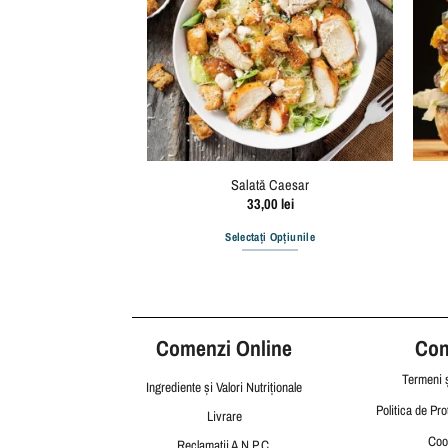
ui la Grătar
Salată Caesar
,00
lei
33,00
lei
i Opțiunile
Selectați Opțiunile
Comenzi Online
Cond
Termeni ș
Ingrediente și Valori Nutriționale
Politica de Pro
Livrare
Coo
Reclamații
A.N.P.C.