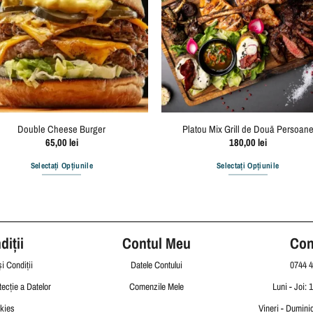
Double Cheese Burger
Platou Mix Grill de Două Persoan
65,00
lei
180,00
lei
Selectați Opțiunile
Selectați Opțiunile
iții
Contul Meu
Con
i Condiții
Datele Contului
0744 4
tecție a Datelor
Comenzile Mele
Luni - Joi: 
kies
Vineri - Duminic