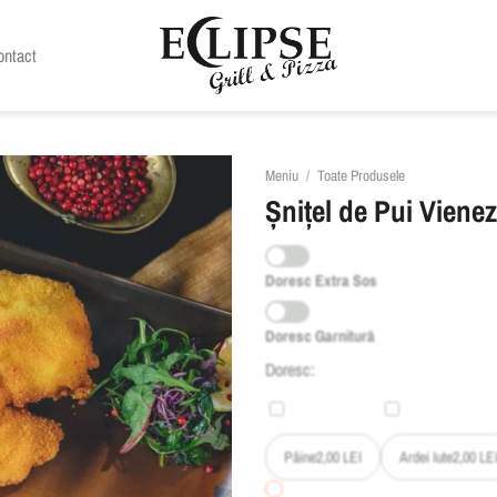
ontact
Meniu
/
Toate Produsele
Șnițel de Pui Vienez
Doresc Extra Sos
Doresc Garnitură
Doresc:
Pâine
2,00
LEI
Ardei Iute
2,00
LE