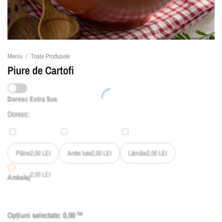
Meniu
/
Toate Produsele
Piure de Cartofi
Doresc Extra Sos
Doresc:
Pâine
2,00
LEI
Ardei Iute
2,00
LEI
Lămâie
2,00
LEI
2,00
LEI
Ambalaj
Opțiuni selectate:
0,00
lei