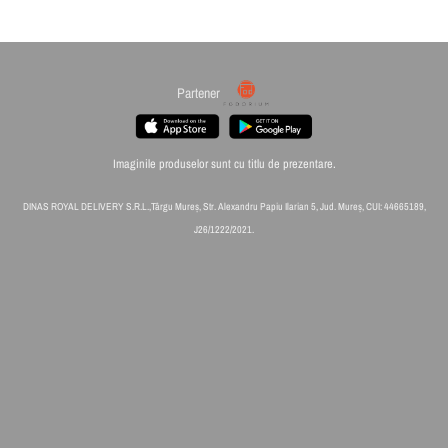
Partener
Imaginile produselor sunt cu titlu de prezentare.
DINAS ROYAL DELIVERY S.R.L.,Târgu Mureș, Str. Alexandru Papiu Ilarian 5, Jud. Mureș, CUI: 44665189,
J26/1222/2021.