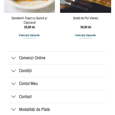
Sandwich Toast cu Șuncă și
Șnițel de Pui Vienez
Cașcaval
25,00
lei
30,00
lei
Selectați Opțiunile
Selectați Opțiunile
Comenzi Online
Condiții
Contul Meu
Contact
Modalități de Plată