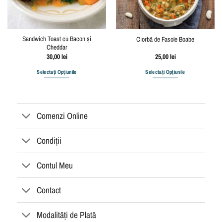
Sandwich Toast cu Bacon și
Ciorbă de Fasole Boabe
Cheddar
30,00
lei
25,00
lei
Selectați Opțiunile
Selectați Opțiunile
Comenzi Online
Condiții
Contul Meu
Contact
Modalități de Plată